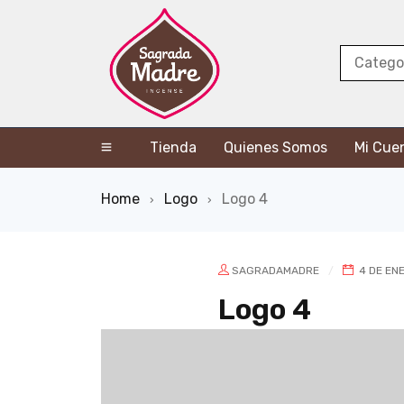
Tienda
Quienes Somos
Mi Cue
Home
Logo
Logo 4
›
›
SAGRADAMADRE
4 DE ENE
Logo 4