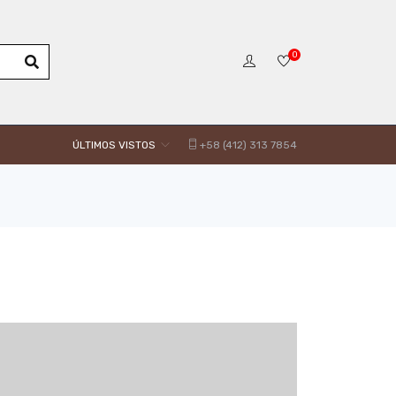
0
ÚLTIMOS VISTOS
+58 (412) 313 7854