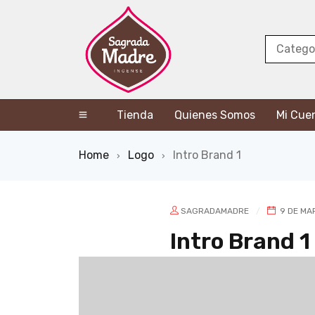
Tienda
Quienes Somos
Mi Cue
Home
Logo
Intro Brand 1
›
›
SAGRADAMADRE
9 DE MA
Intro Brand 1