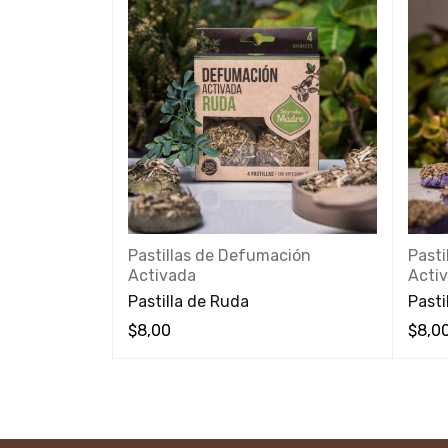
ción
Pastillas de Defumación
Past
Activada
Acti
Pastilla de Ruda
Pasti
$
8,00
$
8,0
VISTA RÁPIDA
VISTA