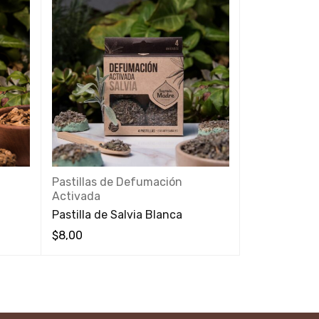
Pastillas de Defumación
Pastillas d
Activada
Activada
Pastilla de Salvia Blanca
Pastilla de I
$
8,00
$
8,00
VISTA RÁPIDA
VISTA RÁPIDA