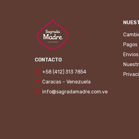
NUEST
Cambio
Pagos
Envios
CONTACTO
Nuestr
+58 (412) 313 7854
Privac
Caracas – Venezuela
info@sagradamadre.com.ve