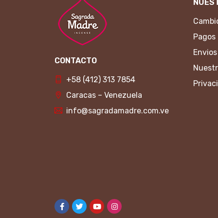
NUEST
Cambio
Pagos
Envios
CONTACTO
Nuestr
+58 (412) 313 7854
Privac
Caracas – Venezuela
info@sagradamadre.com.ve