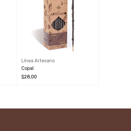
Línea Artesano
Línea Artes
Copal
Palo Santo - 
$
28,00
$
28,00
VISTA RÁPIDA
VISTA RÁPIDA