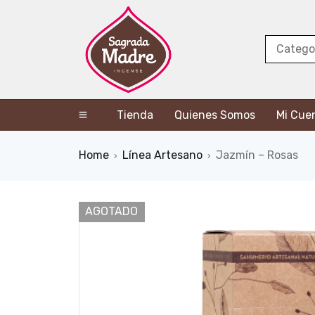
Tienda
Quienes Somos
Mi Cue
Home
Línea Artesano
Jazmín – Rosas
›
›
AGOTADO