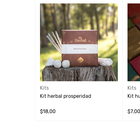
Kits
Kits
n y sanación
Kit herbal prosperidad
Kit h
$
18,00
$
7,0
VISTA RÁPIDA
VISTA