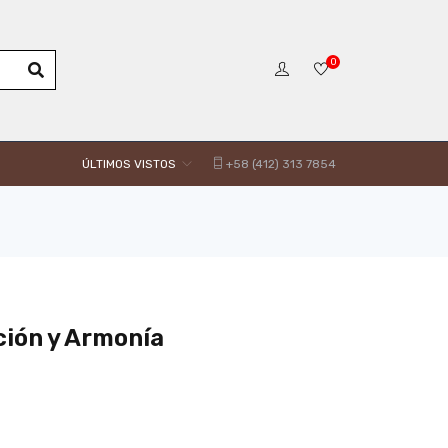
0
ÚLTIMOS VISTOS
+58 (412) 313 7854
ción y Armonía