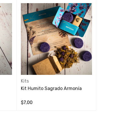
Kits
Kits
Kit Herbal Pu
Kit Humito Sagrado Armonía
$
18,00
$
7,00
VISTA RÁPIDA
VISTA RÁPIDA