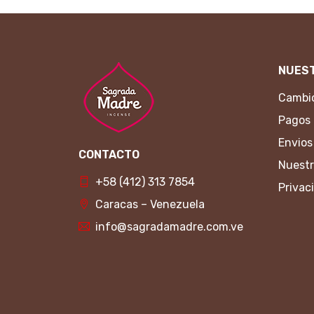
NUEST
Cambio
Pagos
Envios
CONTACTO
Nuestr
+58 (412) 313 7854
Privac
Caracas – Venezuela
info@sagradamadre.com.ve