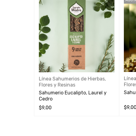
 Hierbas,
Línea
Línea Sahumerios de Hierbas,
Flore
Flores y Resinas
Olíbano
Sahu
Sahumerio Eucalipto, Laurel y
Cedro
$
9,0
$
9,00
VISTA
VISTA RÁPIDA