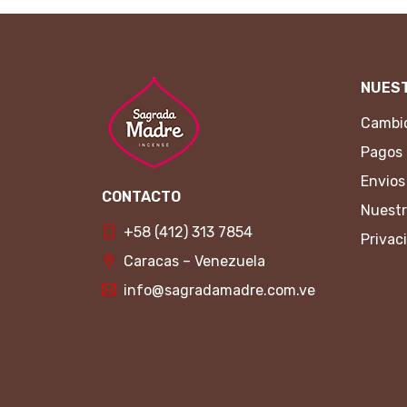
NUEST
Cambio
Pagos
Envios
CONTACTO
Nuestr
+58 (412) 313 7854
Privac
Caracas – Venezuela
info@sagradamadre.com.ve