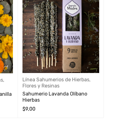
Línea Sahumerios de Hierbas,
s,
Línea Sahume
Flores y Resinas
Flores y Res
Sahumerio Lavanda Olíbano
nilla
Sahumerio Eu
Hierbas
Cedro
$
9,00
$
9,00
VISTA RÁPIDA
VISTA RÁPIDA