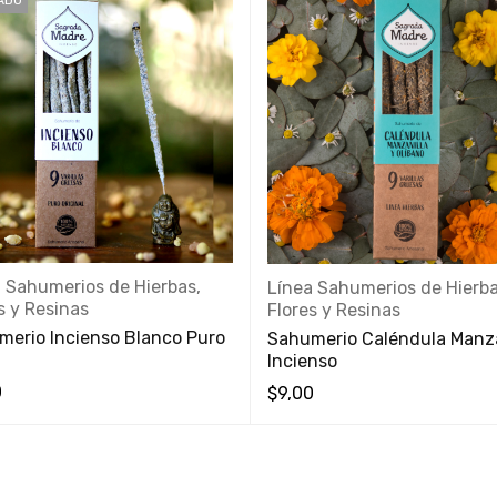
 Sahumerios de Hierbas,
Línea Sahumerios de Hierba
s y Resinas
Flores y Resinas
merio Incienso Blanco Puro
Sahumerio Caléndula Manza
Incienso
0
$
9,00
 RÁPIDA
VISTA RÁPIDA